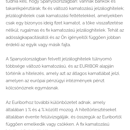
tudnia kell, hogy Spanyolországban: vannak bankok és
takarékpénztárak; fix és változó kamatozású jelzáloghitelek;
jelzáloghitelek csak kamatozási feltételekkel, amelyekben
csak egy bizonyos ideig fizet kamatot, a tőke visszafizetése
nélkül; rugalmas és fix kamatozású jelzáloghitelek. Tehát az
adósságkapacitásától és az Ön igényeitől függően jobban
érdekli az egyik vagy másik fajta.
A Spanyolországban felvett jelzáloghitelek túlnyomó
többsége változó kamatozású, és az EURIBOR alapján
történik a hitelezés, amely azt az átlagos kamatlábat jelzi,
amelyen az európai pénzügyi intézmények pénzt
kölcsönöznek egymásnak.
Az Euriborhoz további különbözetet adnak, amely
általában 1 % és 4 % között mozog. A hiteltörlesztéseket
általában évente felülvizsgálják, és összegük az Euribortól
függően emelkedik vagy csökken. A fix kamatozású