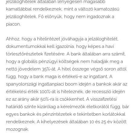
jelzáloghitelek általában lényegesen magasabb
kamatlábbal rendelkeznek, mint a változó kamatozású
jelzáloghitelek. Fő előnyük, hogy nem ingadoznak a
piacon.
Ahhoz, hogy a hitelintézet jóváhagyja a jelzáloghitelét,
dokumentumokkal kell igazolnia, hogy képes a havi
törlesztőrészletek fizetésére. A bank általában arra számít,
hogy a globális pénzügyi költségek nem haladják meg a
nettó jövedelem 35%-át. A hitel összege végső soron attól
függ, hogy a bank maga is értékeli-e az ingatlant. A
spanyolországi ingatlanpiaci boom idején a bankok akár az
értékelési érték 100%-át is hiteleznék, de recesszió idején
ez az arány akár 50%-ra is csökkenhet. A visszafizetési
határidő szinte kizárólag a kérelmezők életkorától függ, bár
egyes bankok és pénzintézetek e tekintetben korlátokkal
rendelkeznek. A kihelyezések általában 10 és 25 év között
mozognak.