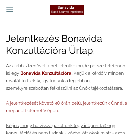
Jelentkezés Bonavida
Konzultációra Űrlap.
Az alábbi Üzenővel lehet jelentkezni (de persze telefonon
is) egy
Bonavida Konzultációra.
Kérjük a kérdőív minden
rovatát töltsék ki, így tudunk a legjobban,
személyre szabottan felkészülni az Önök tájékoztatására.
A jelentkezését követő 48 órán belül jelentkezünk Önnél a
megadott elérhetőségen.
Kérjük, hogy ha visszaigazoltunk (egy időponttal) egy
konzultációt és nem tudnak - közbe jött okok miatt - azon