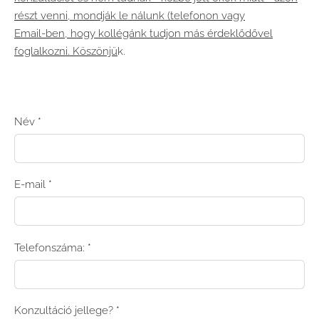
részt venni, mondják le nálunk (telefonon vagy
Email-ben, hogy kollégánk tudjon más érdeklődővel
foglalkozni. Köszönjü
k.
Név
*
E-mail
*
Telefonszáma:
*
Konzultáció jellege?
*