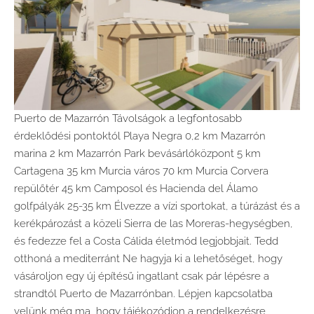
Puerto de Mazarrón Távolságok a legfontosabb
érdeklődési pontoktól Playa Negra 0,2 km Mazarrón
marina 2 km Mazarrón Park bevásárlóközpont 5 km
Cartagena 35 km Murcia város 70 km Murcia Corvera
repülőtér 45 km Camposol és Hacienda del Álamo
golfpályák 25-35 km Élvezze a vízi sportokat, a túrázást és a
kerékpározást a közeli Sierra de las Moreras-hegységben,
és fedezze fel a Costa Cálida életmód legjobbjait. Tedd
otthoná a mediterránt Ne hagyja ki a lehetőséget, hogy
vásároljon egy új építésű ingatlant csak pár lépésre a
strandtól Puerto de Mazarrónban. Lépjen kapcsolatba
velünk még ma, hogy tájékozódjon a rendelkezésre