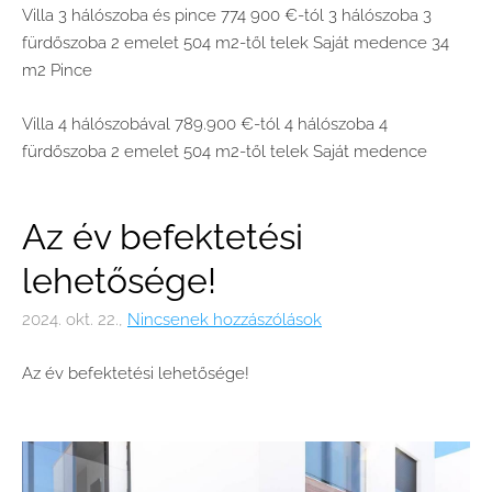
Villa
3 hálószoba
és pince
774 900 €-tól
3 hálószoba
3
fürdőszoba
2 emelet
504 m2-től
telek
Saját medence
34
m2
Pince
Villa 4 hálószobával
789.900 €-tól
4 hálószoba
4
fürdőszoba
2 emelet
504 m2-től
telek
Saját medence
Az év befektetési
lehetősége!
2024. okt. 22.,
Nincsenek hozzászólások
Az év befektetési lehetősége!