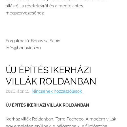
állásról, a részletekről és a megtekintés
megszervezéséhez.
Forgalmazó: Bonavisa Sapin
Info@bonavida.hu
ÚJ ÉPÍTÉS IKERHÁZI
VILLÁK ROLDANBAN
2026. ápr. 11.,
Nincsenek hozzászólások
ÚJ ÉPÍTÉS IKERHÁZI VILLÁK ROLDANBAN
Ikerház villák Roldanban, Torre Pacheco. A modern villák
egy emeleten épülnek, 2 hálószoba 3, 2 fürdőszoba,