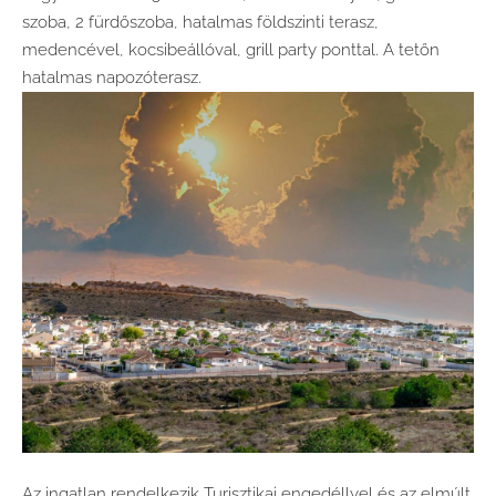
szoba, 2 fürdőszoba, hatalmas földszinti terasz,
medencével, kocsibeállóval, grill party ponttal. A tetőn
hatalmas napozóterasz.
Az
ingatlan rendelkezik Turisztikai engedéllyel és az elmúlt