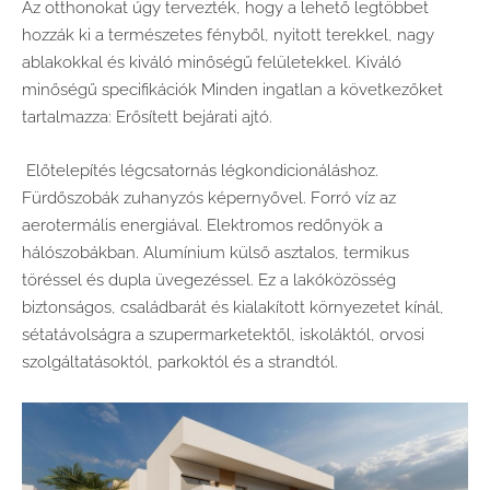
Az otthonokat úgy tervezték, hogy a lehető legtöbbet
hozzák ki a természetes fényből, nyitott terekkel, nagy
ablakokkal és kiváló minőségű felületekkel. Kiváló
minőségű specifikációk Minden ingatlan a következőket
tartalmazza: Erősített bejárati ajtó.
Előtelepítés légcsatornás légkondicionáláshoz.
Fürdőszobák zuhanyzós képernyővel. Forró víz az
aerotermális energiával. Elektromos redőnyök a
hálószobákban. Alumínium külső asztalos, termikus
töréssel és dupla üvegezéssel. Ez a lakóközösség
biztonságos, családbarát és kialakított környezetet kínál,
sétatávolságra a szupermarketektől, iskoláktól, orvosi
szolgáltatásoktól, parkoktól és a strandtól.