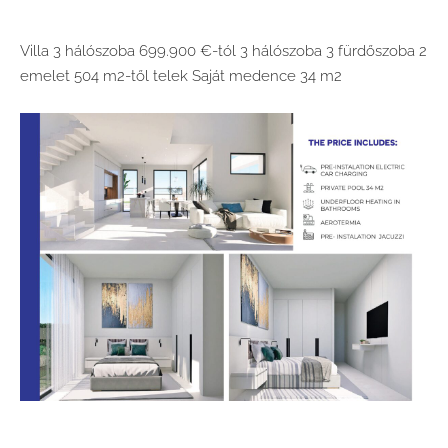
Villa
3 hálószoba
699.900 €-tól
3 hálószoba
3 fürdőszoba
2
emelet
504 m2-től
telek
Saját medence
34 m2