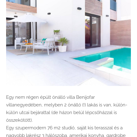
Egy nem régen épült önálló villa Benijofar
villanegyedében, melyben 2 önálló (!) lakás is van, külön-
külön utcai bejárattal (de házon belül lépcsőházzal is
összekötött).
Egy szupermodern 76 m2 studió, saját kis terasszal és a
nagyobb lakrész 3 hálószoba, amerikai konyha, gardrobe