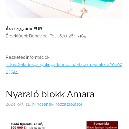
Ára : 475.000 EUR
Érdeklődni: Bonavida, Tel 0670-264-7189
Részletes információk:
https://eladospanyolingatlanok.hu/Elado_nyaralo_/20600
0354/
Nyaraló blokk Amara
2024. okt. 11.,
Nincsenek hozzászólások