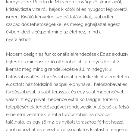
környezetre. Puerto de Mazarrón lenyűgöző strandjairól,
kristálytiszta vizeiről, bájos kikötőiről és nyugodt légköréről
ismert. Kiváló kényelmi szolgáltatásokkal, szabadtéri
szabadidős lehetőségekkel és meleg éghajlattal egész
évben ideális célpont mind az élethez, mind a
nyaraláshoz.
Modern design és funkcionális elrendezések Ez az exkluzív
fejlesztés mindössze 10 otthonból áll, amelyek közül 2
ikerház még mindig rendelkezésre áll, mindegyik 2
hálószobával és 2 fürdőszobával rendelkezik. A 2 emeleten
elosztott ház földszinti nappali-konyhával, hálószobával és
fürdőszobával, a saját terasszal és egy saját medencével,
valamint egy privát medence extra költséggel történő
telepítésének lehetőségével rendelkezik. A lépcsők a felső
emeletre vezetnek, ahol a fürdőszobás hálószoba
található, és egy 16 m2-es nyitott teraszhoz férhet hozzá,
ahol napozhat és élvezheti a csodálatos kilátást a tengerre.