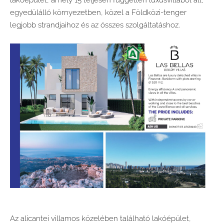
lakóépület, amely 15 teljesen független luxusvillából áll,
egyedülálló környezetben, közel a Földközi-tenger
legjobb strandjaihoz és az összes szolgáltatáshoz.
Az alicantei villamos közelében található lakóépület,