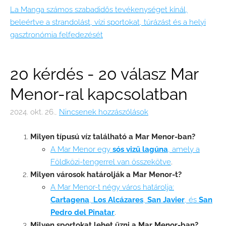
La Manga számos szabadidős tevékenységet kínál,
beleértve a strandolást, vízi sportokat, túrázást és a helyi
gasztronómia felfedezését
20 kérdés - 20 válasz Mar
Menor-ral kapcsolatban
2024. okt. 26.,
Nincsenek hozzászólások
Milyen típusú víz található a Mar Menor-ban?
A Mar Menor egy
sós vizű lagúna
, amely a
Földközi-tengerrel van összekötve
.
Milyen városok határolják a Mar Menor-t?
A Mar Menor-t négy város határolja:
Cartagena
,
Los Alcázares
,
San Javier
, és
San
Pedro del Pinatar
.
Milyen sportokat lehet űzni a Mar Menor-ban?