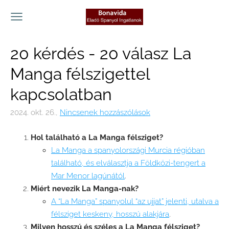
20 kérdés - 20 válasz La
Manga félszigettel
kapcsolatban
2024. okt. 26.,
Nincsenek hozzászólások
Hol található a La Manga félsziget?
La Manga a spanyolországi Murcia régióban
található, és elválasztja a Földközi-tengert a
Mar Menor lagúnától
.
Miért nevezik La Manga-nak?
A “La Manga” spanyolul “az ujjat” jelenti, utalva a
félsziget keskeny, hosszú alakjára
.
Milyen hosszú és széles a La Manga félsziget?