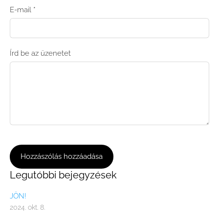
E-mail *
Írd be az üzenetet
Legutóbbi bejegyzések
JÖN!
2024. okt. 8.