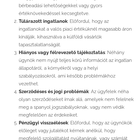
bérbeadási lehetőségekkel vagy gyors
értéknövekedéssel kecsegtetve.
Túlárazott ingatlanok
: Előfordul, hogy az
ingatlanokat a valós piaci értéküknél magasabb áron
kínálják, kihasználva a külföldi vásárlók
tapasztalatlanságát.
Hiányos vagy félrevezető tájékoztatás
: Néhány
ügynök nem nyújt teljes körű információt az ingatlan
állapotáról, a környékről vagy a helyi
szabályozásokról, ami később problémákhoz
vezethet.
Szerződéses és jogi problémák
: Az ügyfelek néha
olyan szerződéseket írnak alá, amelyek nem felelnek
meg a spanyol jogszabályoknak, vagy nem védik
megfelelően az érdekeiket.
Pénzügyi visszaélések
: Előfordul, hogy az ügynökök
előleget vagy jutalékot kérnek anélkül, hogy
megfelelő szolgáltatást nyújtanának, vagy számlát