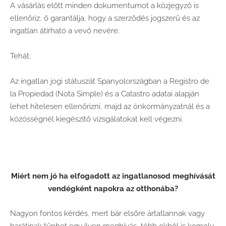
A vásárlás előtt minden dokumentumot a közjegyző is
ellenőriz, ő garantálja, hogy a szerződés jogszerű és az
ingatlan átírható a vevő nevére.
Tehát:
Az ingatlan jogi státuszát Spanyolországban a Registro de
la Propiedad (Nota Simple) és a Catastro adatai alapján
lehet hitelesen ellenőrizni, majd az önkormányzatnál és a
közösségnél kiegészítő vizsgálatokat kell végezni.
Miért nem jó ha elfogadott az ingatlanosod meghívását
vendégként napokra az otthonába?
Nagyon fontos kérdés, mert bár elsőre ártatlannak vagy
barátinak tűnhet egy ilyen meghívás, több okból is komoly