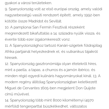
gyakori a városi területeken.
9. Spanyolország volt az első európai ország, amely valódi
nagysebességű vasúti rendszert épített, amely 1992-ben
kötötte össze Madridot és Sevillát.
10. A pamplonai San Fermín Fesztivál részeként
megrendezett bikafuttatás a 14. századra nyúlik vissza, és
évente több ezer izgalomkeresőt vonz.
11. A Spanyolországhoz tartozó Kanári-szigetek földrajzilag
Afrika partjainál helyezkednek el, és vulkanikus tájaikról
híresek.
12. Spanyolország gasztronómiája olyan ételekről híres,
mint a paella, a tapas, a churros és a jamón ibérico, és
minden régió egyedi kulináris hagyományokat kínál. 13. A
modern regény állítólag Spanyolországban keletkezett
Miguel de Cervantes 1605-ben megjelent Don Quijote
című művével.
14. Spanyolország több mint 8000 kilométernyi (4970
mérföld) tengerparttal büszkélkedhet, változatos