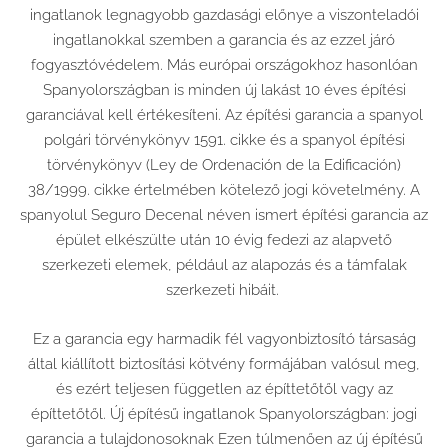
ingatlanok legnagyobb gazdasági előnye a viszonteladói
ingatlanokkal szemben a garancia és az ezzel járó
fogyasztóvédelem. Más európai országokhoz hasonlóan
Spanyolországban is minden új lakást 10 éves építési
garanciával kell értékesíteni. Az építési garancia a spanyol
polgári törvénykönyv 1591. cikke és a spanyol építési
törvénykönyv (Ley de Ordenación de la Edificación)
38/1999. cikke értelmében kötelező jogi követelmény. A
spanyolul Seguro Decenal néven ismert építési garancia az
épület elkészülte után 10 évig fedezi az alapvető
szerkezeti elemek, például az alapozás és a támfalak
szerkezeti hibáit.
Ez a garancia egy harmadik fél vagyonbiztosító társaság
által kiállított biztosítási kötvény formájában valósul meg,
és ezért teljesen független az építtetőtől vagy az
építtetőtől. Új építésű ingatlanok Spanyolországban: jogi
garancia a tulajdonosoknak Ezen túlmenően az új építésű