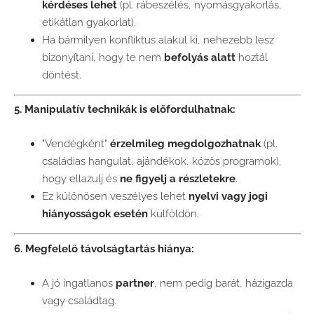
kérdéses lehet
(pl. rábeszélés, nyomásgyakorlás,
etikátlan gyakorlat).
Ha bármilyen konfliktus alakul ki, nehezebb lesz
bizonyítani, hogy te nem
befolyás alatt
hoztál
döntést.
5. Manipulatív technikák is előfordulhatnak:
"Vendégként"
érzelmileg megdolgozhatnak
(pl.
családias hangulat, ajándékok, közös programok),
hogy ellazulj és
ne figyelj a részletekre
.
Ez különösen veszélyes lehet
nyelvi vagy jogi
hiányosságok esetén
külföldön.
6. Megfelelő távolságtartás hiánya:
A jó ingatlanos
partner
, nem pedig barát, házigazda
vagy családtag.