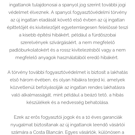
ingatlanok tulajdonosai a spanyol jog szerint további jogi
védelmet élveznek. A spanyol fogyasztóvédelmi törvény
az új ingatlan eladását követő első évben az új ingatlan
építtetőjét és kivitelezőjét egyetemlegesen felelőssé teszi
a kisebb építési hibákért, például a fürdőszobai
szerelvények szivárgásáért, a nem megfelelő
padlóburkolatokért és a rossz kivitelezésből vagy a nem
megfelelő anyagok használatából eredő hibákért.
A törvény további fogyasztóvédelmet is biztosít a lakhatás
első három évében, és olyan hibákra terjed ki, amelyek
közvetlenül befolyásolják az ingatlan rendes lakhatásra
való alkalmasságát, mint például a beázó tető, a hibás
készülékek és a nedvesség behatolása.
Ezek az erős fogyasztói jogok és a 10 éves garanciák
nyugalmat biztosítanak az új ingatlanok leendő vásárlói
számára a Costa Blancán. Egyes vásárlók, különösen a