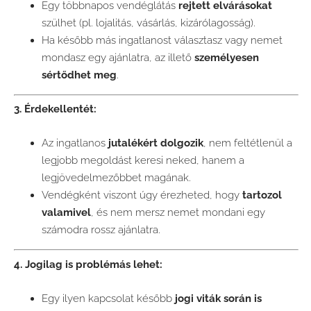
Egy többnapos vendéglátás
rejtett elvárásokat
szülhet (pl. lojalitás, vásárlás, kizárólagosság).
Ha később más ingatlanost választasz vagy nemet
mondasz egy ajánlatra, az illető
személyesen
sértődhet meg
.
3. Érdekellentét:
Az ingatlanos
jutalékért dolgozik
, nem feltétlenül a
legjobb megoldást keresi neked, hanem a
legjövedelmezőbbet magának.
Vendégként viszont úgy érezheted, hogy
tartozol
valamivel
, és nem mersz nemet mondani egy
számodra rossz ajánlatra.
4. Jogilag is problémás lehet:
Egy ilyen kapcsolat később
jogi viták során is