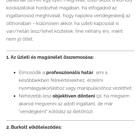
kockázatokat hordozhat magában, ha elfogadod az
ingatlanosod meghívását, hogy napokra vendégeskedj az
otthonában – különösen akkor, ha üzleti kapcsolat is
van/netán lesz/lehet köztetek. Íme néhány érv, miért
nem jó ötlet:
1. Az üzleti és magánélet összemosása:
Elmosódik a
professzionális határ
, ami a
későbbiekben félreértésekhez, érzelmi
nyomásgyakorláshoz vagy manipulációhoz vezethet.
Nehezebb lesz
objektíven dönteni
(pl. ha mégsem
akarod megvenni az adott ingatlant, de már
"vendégként" kötődsz az illetőhöz).
2. Burkolt elköteleződés: