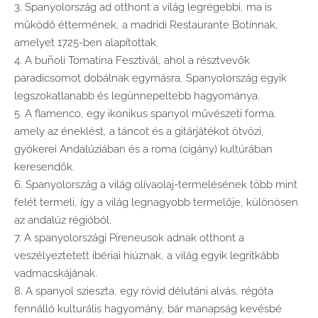
3. Spanyolország ad otthont a világ legrégebbi, ma is
működő éttermének, a madridi Restaurante Botínnak,
amelyet 1725-ben alapítottak.
4. A buñoli Tomatina Fesztivál, ahol a résztvevők
paradicsomot dobálnak egymásra, Spanyolország egyik
legszokatlanabb és legünnepeltebb hagyománya.
5. A flamenco, egy ikonikus spanyol művészeti forma,
amely az éneklést, a táncot és a gitárjátékot ötvözi,
gyökerei Andalúziában és a roma (cigány) kultúrában
keresendők.
6. Spanyolország a világ olívaolaj-termelésének több mint
felét termeli, így a világ legnagyobb termelője, különösen
az andalúz régióból.
7. A spanyolországi Pireneusok adnak otthont a
veszélyeztetett ibériai hiúznak, a világ egyik legritkább
vadmacskájának.
8. A spanyol szieszta, egy rövid délutáni alvás, régóta
fennálló kulturális hagyomány, bár manapság kevésbé