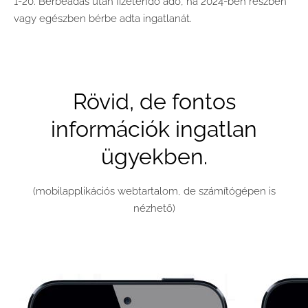
1-20.
Bérbeadás után fizetendő adó, ha 2024-ben részben
vagy egészben bérbe adta ingatlanát.
Rövid, de fontos
információk ingatlan
ügyekben.
(mobilapplikációs webtartalom, de számítógépen is
nézhető)