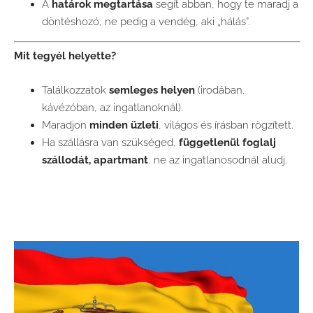
A
határok megtartása
segít abban, hogy te maradj a
döntéshozó, ne pedig a vendég, aki „hálás”.
Mit tegyél helyette?
Találkozzatok
semleges helyen
(irodában,
kávézóban, az ingatlanoknál).
Maradjon
minden üzleti
, világos és írásban rögzített.
Ha szállásra van szükséged,
függetlenül foglalj
szállodát, apartmant
, ne az ingatlanosodnál aludj.