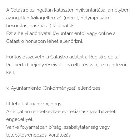
A Catastro az ingatlan kataszteri nyilvántartása, amelyben
az ingatlan fizikai jellemzői (méret, helyrajzi szám,
besorolás, használat) találhatók.
Ezt a helyi adóhivatal (Ayuntamiento) vagy online a
Catastro honlapon lehet ellenőrizni.
Fontos összevetni a Catastro adatait a Registro de la
Propiedad bejegyzéseivel – ha eltérés van, azt rendezni
kell.
3. Ayuntamiento (Önkormányzat) ellenőrzés
Itt lehet utánanézni, hogy:
Az ingatlan rendelkezik-e építési/használatbavételi
engedéllyel.
Van-e folyamatban bírság, szabálytalanság vagy
településrendezési korlátozás.