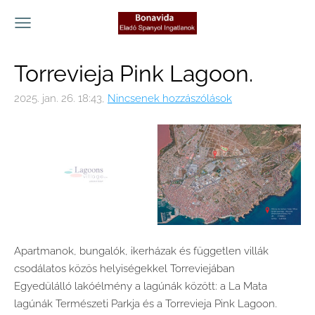
Torrevieja Pink Lagoon.
2025. jan. 26. 18:43,
Nincsenek hozzászólások
Apartmanok, bungalók, ikerházak és független villák
csodálatos közös helyiségekkel Torreviejában
Egyedülálló lakóélmény a lagúnák között: a La Mata
lagúnák Természeti Parkja és a Torrevieja Pink Lagoon.