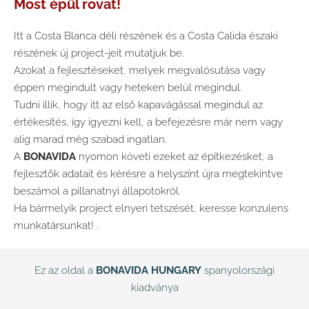
Most épül rovat!
Itt a Costa Blanca déli részének és a Costa Calida északi
részének új project-jeit mutatjuk be.
Azokat a fejlesztéseket, melyek megvalósutása vagy
éppen megindult vagy heteken belül megindul.
Tudni illik, hogy itt az első kapavágással megindul az
értékesítés, így igyezni kell, a befejezésre már nem vagy
alig marad még szabad ingatlan.
A
BONAVIDA
nyomon követi ezeket az építkezésket, a
fejlesztők adatait és kérésre a helyszínt újra megtekintve
beszámol a pillanatnyi állapotokról.
Ha bármelyik project elnyeri tetszését, keresse konzulens
munkatársunkat! .
Ez az oldal a
BONAVIDA HUNGARY
spanyolországi
kiadványa