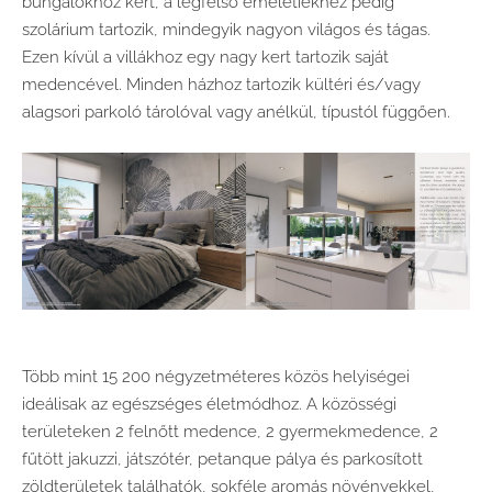
bungalókhoz kert, a legfelső emeletiekhez pedig
szolárium tartozik, mindegyik nagyon világos és tágas.
Ezen kívül a villákhoz egy nagy kert tartozik saját
medencével. Minden házhoz tartozik kültéri és/vagy
alagsori parkoló tárolóval vagy anélkül, típustól függően.
Több mint 15 200 négyzetméteres közös helyiségei
ideálisak az egészséges életmódhoz. A közösségi
területeken 2 felnőtt medence, 2 gyermekmedence, 2
fűtött jakuzzi, játszótér, petanque pálya és parkosított
zöldterületek találhatók, sokféle aromás növényekkel,