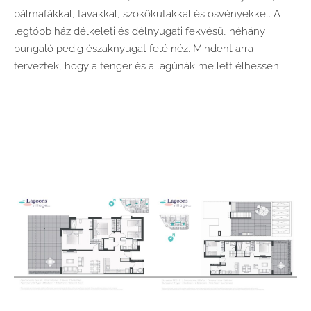
pálmafákkal, tavakkal, szökőkutakkal és ösvényekkel. A
legtöbb ház délkeleti és délnyugati fekvésű, néhány
bungaló pedig északnyugat felé néz. Mindent arra
terveztek, hogy a tenger és a lagúnák mellett élhessen.