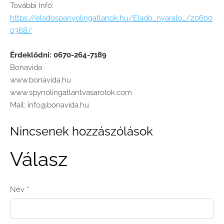
További Infó:
https://eladospanyolingatlanok.hu/Elado_nyaralo_/20600
0368/
Érdeklődni: 0670-264-7189
Bonavida
www.bonavida.hu
www.spynolingatlantvasarolok.com
Mail:
info@bonavida.hu
Nincsenek hozzászólások
Válasz
Név *