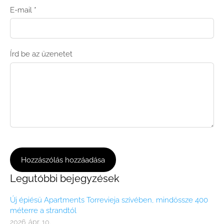
E-mail *
Írd be az üzenetet
Legutóbbi bejegyzések
Új épiésü Apartments Torrevieja szívében, mindössze 400
méterre a strandtól
2026. ápr. 10.