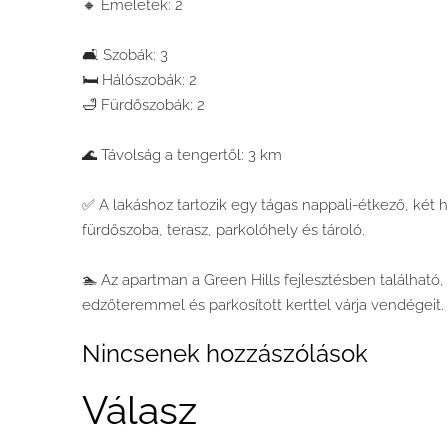
🔸 Emeletek: 2
🛋️ Szobák: 3
🛏️ Hálószobák: 2
🛁 Fürdőszobák: 2
🌊 Távolság a tengertől: 3 km
✅ A lakáshoz tartozik egy tágas nappali-étkező, két
fürdőszoba, terasz, parkolóhely és tároló.
🏊 Az apartman a Green Hills fejlesztésben található
edzőteremmel és parkosított kerttel várja vendégeit.
Nincsenek hozzászólások
Válasz