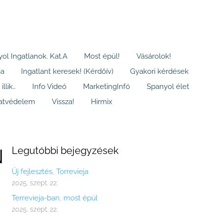
ol Ingatlanok. Kat.A
Most épül!
Vásárolok!
ia
Ingatlant keresek! (Kérdőív)
Gyakori kérdések
llik..
Info Videó
MarketingInfó
Spanyol élet
atvédelem
Vissza!
Hirmix
Legutóbbi bejegyzések
N
Új fejlesztés, Torrevieja
2025. szept. 22.
Terrevieja-ban, most épül
2025. szept. 22.