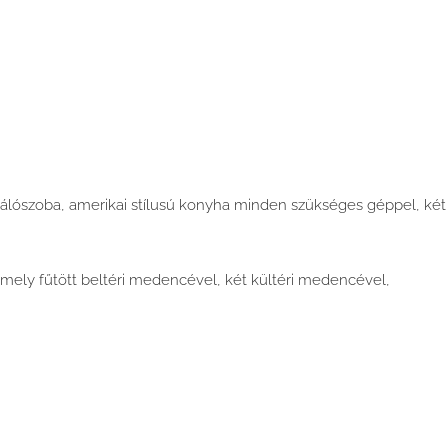
 hálószoba, amerikai stílusú konyha minden szükséges géppel, két
, mely fűtött beltéri medencével, két kültéri medencével,