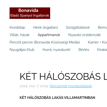
Kezdőlap
Hírek (ingatlan)
Szolgáltatások
Bemu
Villák, házak
Appartmanok
Nyaraló rezidenciák
Percről percre (Bonavida Közösségi Média)
Karrier + K
Nyugdíjas Klub
Hurrá, nyaralunk!
Bérlés
Kiraka
KÉT HÁLÓSZOBÁS 
2024. nov. 7. 11:04,
Nincsenek hozzászólások
KÉT HÁLÓSZOBÁS LAKÁS VILLAMARTINBAN