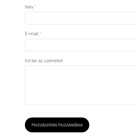
Név *
E-mail *
Írd be az üzenetet