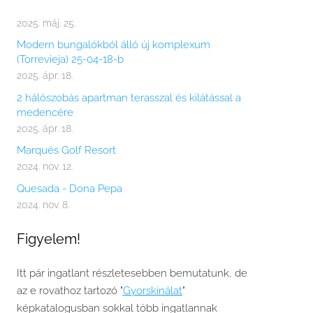
2025. máj. 25.
Modern bungalókból álló új komplexum
(Torrevieja) 25-04-18-b
2025. ápr. 18.
2 hálószobás apartman terasszal és kilátással a
medencére
2025. ápr. 18.
Marqués Golf Resort
2024. nov. 12.
Quesada - Dona Pepa
2024. nov. 8.
Figyelem!
Itt pár ingatlant részletesebben bemutatunk, de
az e rovathoz tartozó "
Gyorskinálat
"
képkatalogusban sokkal több ingatlannak