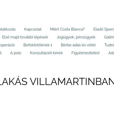
tatkozás
Kapcsolat
Miért Costa Blanca?
Eladó Spany
Első majd további lépések
Jogügyek, pénzügyek
Galér
ooperáció
Befektetőknek 1
Bérbe adás és vétel
Tudni i
t
A polc
Konzultációt kérek
Figyelmeztetés!
Ad
LAKÁS VILLAMARTINBA