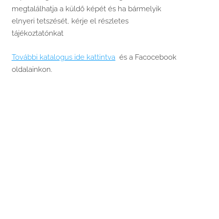
megtalálhatja a küldő képét és ha bármelyik
elnyeri tetszését, kérje el részletes
tájékoztatónkat
További katalogus ide kattintva
és a Facocebook
oldalainkon.